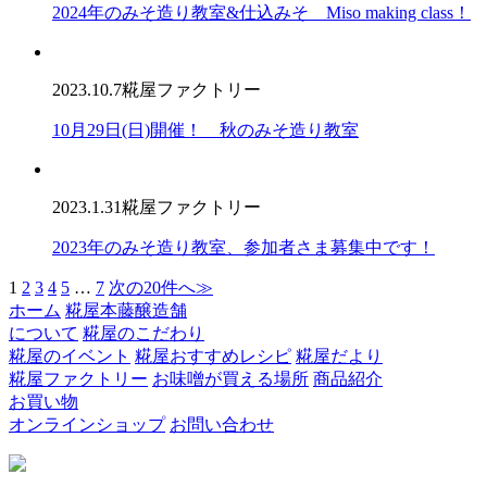
2024年のみそ造り教室&仕込みそ Miso making class！
2023.10.7
糀屋ファクトリー
10月29日(日)開催！ 秋のみそ造り教室
2023.1.31
糀屋ファクトリー
2023年のみそ造り教室、参加者さま募集中です！
1
2
3
4
5
…
7
次の20件へ≫
ホーム
糀屋本藤醸造舗
について
糀屋のこだわり
糀屋のイベント
糀屋おすすめレシピ
糀屋だより
糀屋ファクトリー
お味噌が買える場所
商品紹介
お買い物
オンラインショップ
お問い合わせ