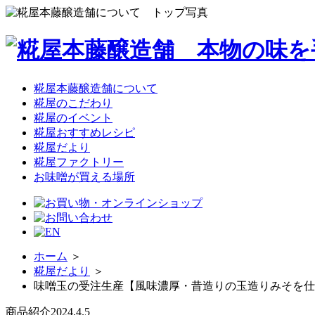
糀屋本藤醸造舗について
糀屋のこだわり
糀屋のイベント
糀屋おすすめレシピ
糀屋だより
糀屋ファクトリー
お味噌が買える場所
ホーム
＞
糀屋だより
＞
味噌玉の受注生産【風味濃厚・昔造りの玉造りみそを仕
商品紹介
2024.4.5