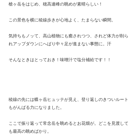
槍ヶ岳をはじめ、穂高連峰の眺めが素晴らしい！
この景色を横に稜線歩きが心地よく、たまらない瞬間。
気持ちもノッて、高山植物にも癒されつつ、されど体力が削ら
れアップダウンにへばり中々足が進まない事態に。汗
そんなときはとっておき！味噌汁で塩分補給です！！
稜線の先には蝶ヶ岳ヒュッテが見え、登り返しのきついルート
もがんばる力になりました。
ここで振り返って常念岳を眺めるとお花畑が。どこを見渡して
も最高の眺めばかり。