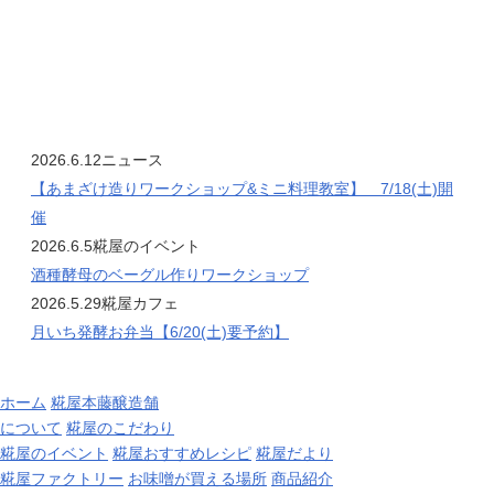
2026.6.12
ニュース
【あまざけ造りワークショップ&ミニ料理教室】 7/18(土)開
催
2026.6.5
糀屋のイベント
酒種酵母のベーグル作りワークショップ
2026.5.29
糀屋カフェ
月いち発酵お弁当【6/20(土)要予約】
ホーム
糀屋本藤醸造舗
について
糀屋のこだわり
糀屋のイベント
糀屋おすすめレシピ
糀屋だより
糀屋ファクトリー
お味噌が買える場所
商品紹介