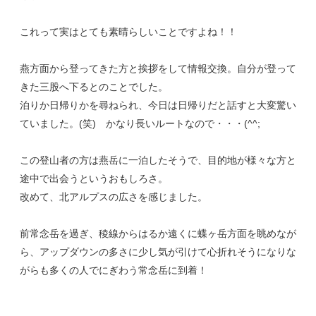
これって実はとても素晴らしいことですよね！！
燕方面から登ってきた方と挨拶をして情報交換。自分が登って
きた三股へ下るとのことでした。
泊りか日帰りかを尋ねられ、今日は日帰りだと話すと大変驚い
ていました。(笑) かなり長いルートなので・・・(^^;
この登山者の方は燕岳に一泊したそうで、目的地が様々な方と
途中で出会うというおもしろさ。
改めて、北アルプスの広さを感じました。
前常念岳を過ぎ、稜線からはるか遠くに蝶ヶ岳方面を眺めなが
ら、アップダウンの多さに少し気が引けて心折れそうになりな
がらも多くの人でにぎわう常念岳に到着！