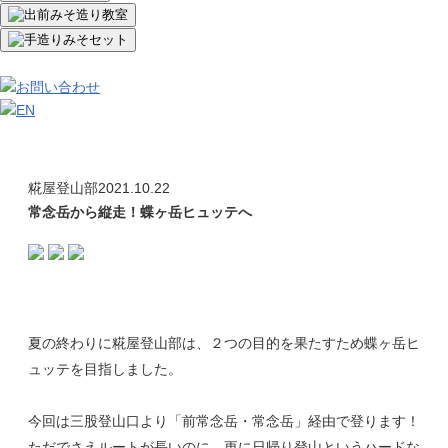
糀屋登山部
2021.10.22
常念岳から縦走！蝶ヶ岳ヒュッテへ
夏の終わりに糀屋登山部は、２つの目的を果たすため蝶ヶ岳ヒ
ュッテを目指しました。
今回は三股登山口より「前常念岳・常念岳」経由で登ります！
ただでさえルートが長いのに、更に日帰り登山というハードな