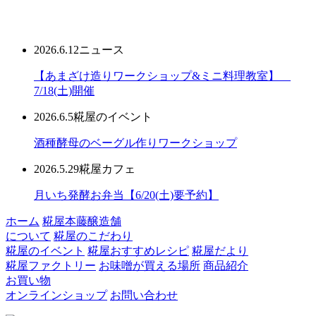
2026.6.12
ニュース
【あまざけ造りワークショップ&ミニ料理教室】
7/18(土)開催
2026.6.5
糀屋のイベント
酒種酵母のベーグル作りワークショップ
2026.5.29
糀屋カフェ
月いち発酵お弁当【6/20(土)要予約】
ホーム
糀屋本藤醸造舗
について
糀屋のこだわり
糀屋のイベント
糀屋おすすめレシピ
糀屋だより
糀屋ファクトリー
お味噌が買える場所
商品紹介
お買い物
オンラインショップ
お問い合わせ