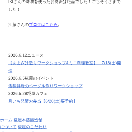
IKIさんの味噌を使ったお蕎麦は絶品でした！ごちそうさまで
した！
江藤さんの
ブログはこちら
。
2026.6.12
ニュース
【あまざけ造りワークショップ&ミニ料理教室】 7/18(土)開
催
2026.6.5
糀屋のイベント
酒種酵母のベーグル作りワークショップ
2026.5.29
糀屋カフェ
月いち発酵お弁当【6/20(土)要予約】
ホーム
糀屋本藤醸造舗
について
糀屋のこだわり