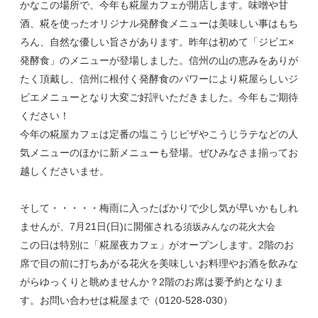
かなこの場所で、今年も糀屋カフェが開店します。味噌や甘
酒、糀を使ったオリジナル発酵食メニューは美味しい事はもち
ろん、自然な優しい旨さがあります。昨年は初めて「ジビエ×
発酵食」のメニューが登場しました。信州の山の恵みをありが
たく頂戴し、信州に根付く発酵食のパワーにより糀屋らしいジ
ビエメニューとなり大変ご好評いただきました。今年もご期待
ください！
今年の糀屋カフェは定番の塩こうじピザやこうじラテなどの人
気メニューのほかに新メニューも登場。ぜひみなさま揃ってお
越しくださいませ。
そして・・・・・梅雨に入ったばかりで少し気が早いかもしれ
ませんが、7月21日(日)に開催される
須坂みんなの花火大会
この日は特別に「糀屋夜カフェ」がオープンします。2階のお
席で目の前に打ちあがる花火を美味しいお料理やお酒を飲みな
がらゆっくりと眺めませんか？2階のお席は要予約となりま
す。お問い合わせは糀屋まで（0120-528-030）