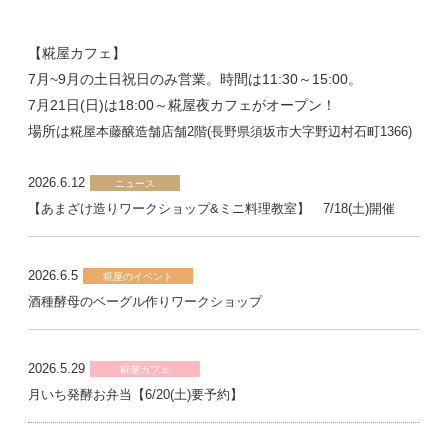
【糀屋カフェ】
7月~9月の土日祝日のみ営業。時間は11:30～15:00。
7月21日(日)は18:00～糀屋夜カフェがオープン！
場所は
糀屋本藤醸造舗店舗2階(長野県須坂市大字野辺村石町1366)
2026.6.12
ニュース
【あまざけ造りワークショップ&ミニ料理教室】 7/18(土)開催
2026.6.5
糀屋のイベント
酒種酵母のベーグル作りワークショップ
2026.5.29
糀屋カフェ
月いち発酵お弁当【6/20(土)要予約】